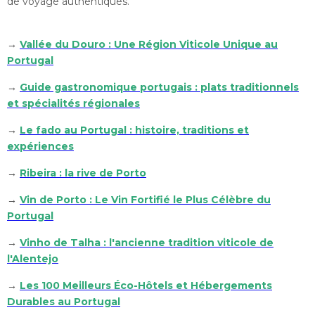
de voyage authentiques.
→
Vallée du Douro : Une Région Viticole Unique au
Portugal
→
Guide gastronomique portugais : plats traditionnels
et spécialités régionales
→
Le fado au Portugal : histoire, traditions et
expériences
→
Ribeira : la rive de Porto
→
Vin de Porto : Le Vin Fortifié le Plus Célèbre du
Portugal
→
Vinho de Talha : l'ancienne tradition viticole de
l'Alentejo
→
Les 100 Meilleurs Éco-Hôtels et Hébergements
Durables au Portugal