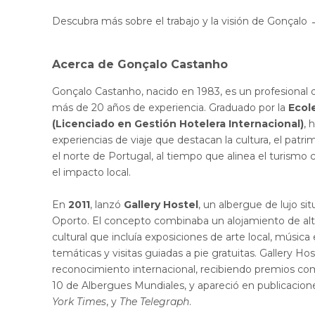
Descubra más sobre el trabajo y la visión de Gonçalo
Acerca de Gonçalo Castanho
Gonçalo Castanho, nacido en 1983, es un profesional d
más de 20 años de experiencia. Graduado por la
Ecol
(Licenciado en Gestión Hotelera Internacional)
, 
experiencias de viaje que destacan la cultura, el patr
el norte de Portugal, al tiempo que alinea el turismo c
el impacto local.
En
2011
, lanzó
Gallery Hostel
, un albergue de lujo sit
Oporto. El concepto combinaba un alojamiento de al
cultural que incluía exposiciones de arte local, música
temáticas y visitas guiadas a pie gratuitas. Gallery H
reconocimiento internacional, recibiendo premios c
10 de Albergues Mundiales, y apareció en publicaci
York Times
, y
The Telegraph
.