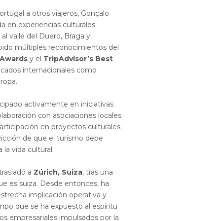
ortugal a otros viajeros, Gonçalo
a en experiencias culturales
al valle del Duero, Braga y
ibido múltiples reconocimientos del
 Awards
y el
TripAdvisor’s Best
mercados internacionales como
ropa.
icipado activamente en iniciativas
colaboración con asociaciones locales
rticipación en proyectos culturales
vicción de que el turismo debe
la vida cultural.
trasladó a
Zúrich, Suiza
, tras una
que es suiza. Desde entonces, ha
strecha implicación operativa y
empo que se ha expuesto al espíritu
nos empresariales impulsados por la