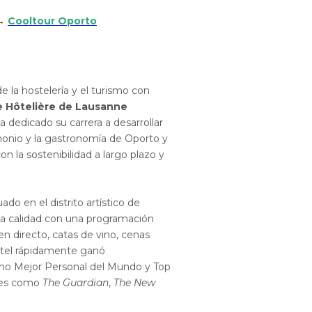
 →
Cooltour Oporto
e la hostelería y el turismo con
e Hôtelière de Lausanne
ha dedicado su carrera a desarrollar
imonio y la gastronomía de Oporto y
on la sostenibilidad a largo plazo y
uado en el distrito artístico de
ta calidad con una programación
 en directo, catas de vino, cenas
ostel rápidamente ganó
omo Mejor Personal del Mundo y Top
ones como
The Guardian
,
The New