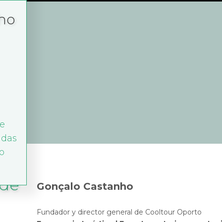
ho
ue
adas
o
 de
Gonçalo Castanho
Fundador y director general de Cooltour Oporto