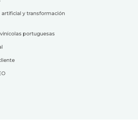
s
 artificial y transformación
 vinícolas portuguesas
al
liente
SEO