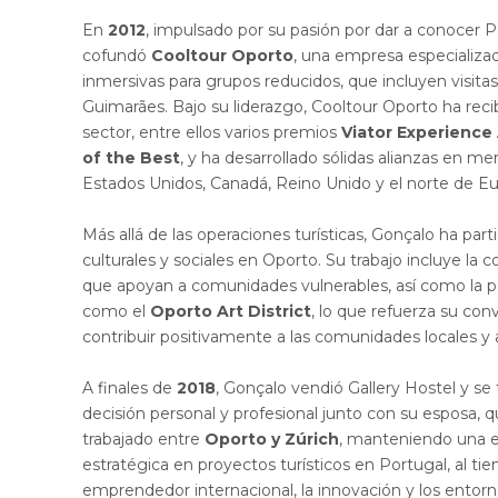
En
2012
, impulsado por su pasión por dar a conocer P
cofundó
Cooltour Oporto
, una empresa especializad
inmersivas para grupos reducidos, que incluyen visitas 
Guimarães. Bajo su liderazgo, Cooltour Oporto ha rec
sector, entre ellos varios premios
Viator Experience
of the Best
, y ha desarrollado sólidas alianzas en 
Estados Unidos, Canadá, Reino Unido y el norte de Eu
Más allá de las operaciones turísticas, Gonçalo ha part
culturales y sociales en Oporto. Su trabajo incluye la 
que apoyan a comunidades vulnerables, así como la pa
como el
Oporto Art District
, lo que refuerza su con
contribuir positivamente a las comunidades locales y a 
A finales de
2018
, Gonçalo vendió Gallery Hostel y se 
decisión personal y profesional junto con su esposa, 
trabajado entre
Oporto y Zúrich
, manteniendo una e
estratégica en proyectos turísticos en Portugal, al ti
emprendedor internacional, la innovación y los entor